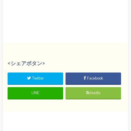
<シェアボタン>
Twitter
Facebook
LINE
feedly