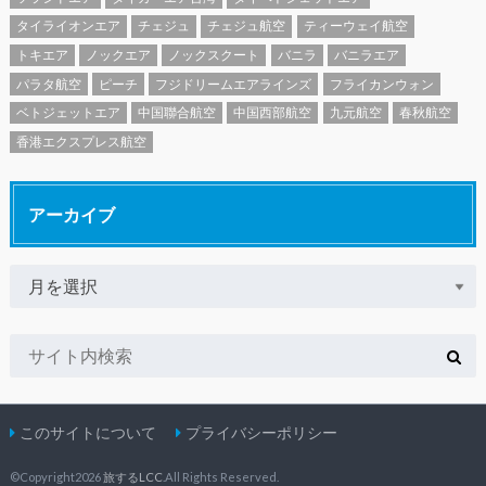
タイライオンエア
チェジュ
チェジュ航空
ティーウェイ航空
トキエア
ノックエア
ノックスクート
バニラ
バニラエア
パラタ航空
ピーチ
フジドリームエアラインズ
フライカンウォン
ベトジェットエア
中国聯合航空
中国西部航空
九元航空
春秋航空
香港エクスプレス航空
アーカイブ
このサイトについて
プライバシーポリシー
©Copyright2026
旅するLCC
.All Rights Reserved.