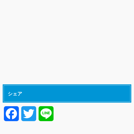
シェア
F
T
L
a
w
i