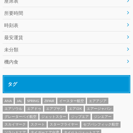
座席表
所要時間
時刻表
最安運賃
未分類
機内食
タグ
ANA
JAL
SPRING
ZIPAIR
イースター航空
エアアジア
エアソウル
エアドゥ
エアプサン
エアロK
エアージャパン
グレーターベイ航空
ジェットスター
ジップエア
ジンエアー
スカイマーク
スクート
スターフライヤー
セブパシフィック航空
ソラシドエア
タイガーエア台湾
タイベトジェットエア