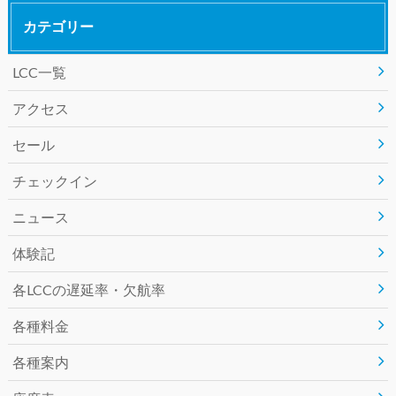
カテゴリー
c
i
n
LCC一覧
e
t
e
アクセス
b
t
セール
o
e
チェックイン
o
r
ニュース
k
体験記
各LCCの遅延率・欠航率
各種料金
各種案内