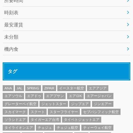
所要時間
時刻表
最安運賃
未分類
機内食
タグ
ANA
JAL
SPRING
ZIPAIR
イースター航空
エアアジア
エアソウル
エアドゥ
エアプサン
エアロK
エアージャパン
グレーターベイ航空
ジェットスター
ジップエア
ジンエアー
スカイマーク
スクート
スターフライヤー
セブパシフィック航空
ソラシドエア
タイガーエア台湾
タイベトジェットエア
タイライオンエア
チェジュ
チェジュ航空
ティーウェイ航空