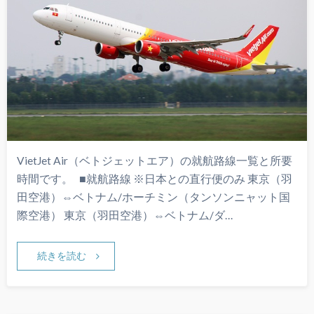
VietJet Air（ベトジェットエア）の就航路線一覧と所要
時間です。 ■就航路線 ※日本との直行便のみ 東京（羽
田空港）⇔ベトナム/ホーチミン（タンソンニャット国
際空港） 東京（羽田空港）⇔ベトナム/ダ…
続きを読む