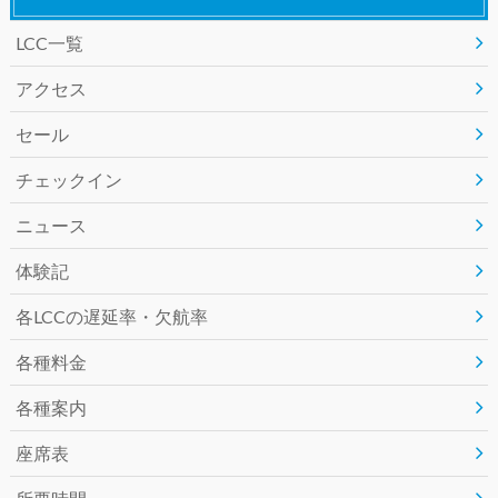
LCC一覧
e
t
e
アクセス
b
t
セール
o
e
チェックイン
o
r
ニュース
k
体験記
各LCCの遅延率・欠航率
各種料金
各種案内
座席表