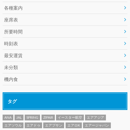
各種案内
座席表
所要時間
時刻表
最安運賃
未分類
機内食
タグ
ANA
JAL
SPRING
ZIPAIR
イースター航空
エアアジア
エアソウル
エアドゥ
エアプサン
エアロK
エアージャパン