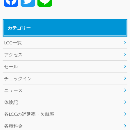
a
w
i
カテゴリー
c
i
n
LCC一覧
e
t
e
アクセス
b
t
セール
o
e
チェックイン
o
r
ニュース
k
体験記
各LCCの遅延率・欠航率
各種料金