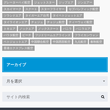
グレーターベイ航空
ジェットスター
ジップエア
ジンエアー
スカイマーク
スクート
スターフライヤー
セブパシフィック航空
ソラシドエア
タイガーエア台湾
タイベトジェットエア
タイライオンエア
チェジュ
チェジュ航空
ティーウェイ航空
トキエア
ノックエア
ノックスクート
バニラ
バニラエア
パラタ航空
ピーチ
フジドリームエアラインズ
フライカンウォン
ベトジェットエア
中国聯合航空
中国西部航空
九元航空
春秋航空
香港エクスプレス航空
アーカイブ