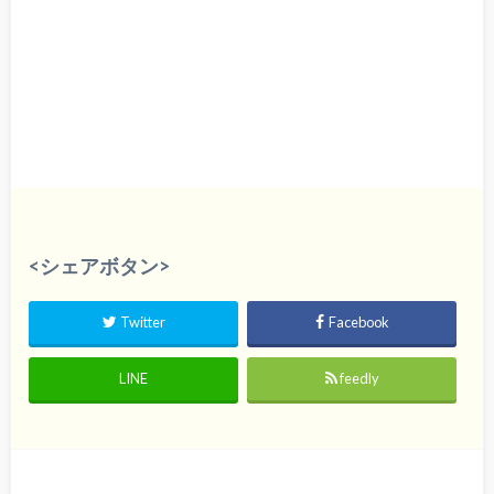
<シェアボタン>
Twitter
Facebook
LINE
feedly