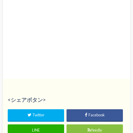
<シェアボタン>
Twitter
Facebook
LINE
feedly