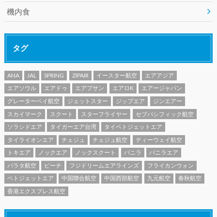
機内食
タグ
ANA
JAL
SPRING
ZIPAIR
イースター航空
エアアジア
エアソウル
エアドゥ
エアプサン
エアロK
エアージャパン
グレーターベイ航空
ジェットスター
ジップエア
ジンエアー
スカイマーク
スクート
スターフライヤー
セブパシフィック航空
ソラシドエア
タイガーエア台湾
タイベトジェットエア
タイライオンエア
チェジュ
チェジュ航空
ティーウェイ航空
トキエア
ノックエア
ノックスクート
バニラ
バニラエア
パラタ航空
ピーチ
フジドリームエアラインズ
フライカンウォン
ベトジェットエア
中国聯合航空
中国西部航空
九元航空
春秋航空
香港エクスプレス航空