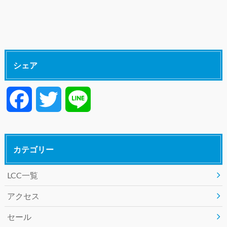
シェア
F
T
L
a
w
i
カテゴリー
c
i
n
LCC一覧
e
t
e
アクセス
b
t
セール
o
e