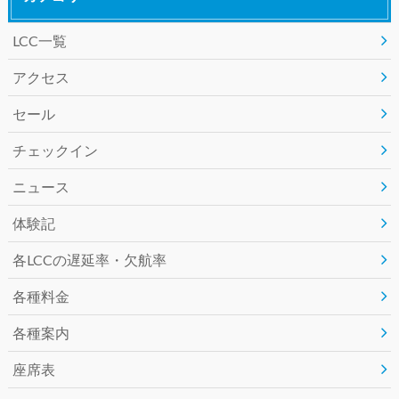
LCC一覧
e
t
e
アクセス
b
t
セール
o
e
チェックイン
o
r
ニュース
k
体験記
各LCCの遅延率・欠航率
各種料金
各種案内
座席表