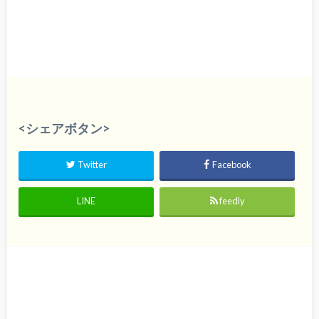
<シェアボタン>
Twitter
Facebook
LINE
feedly