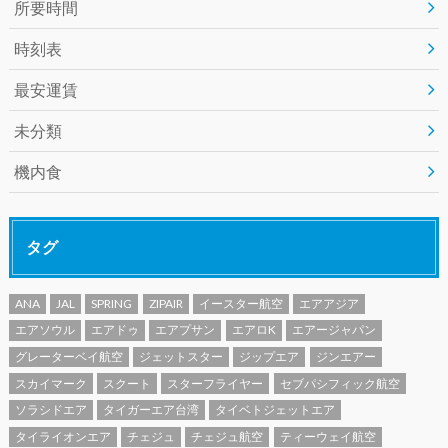
所要時間
時刻表
最安運賃
未分類
機内食
タグ
ANA
JAL
SPRING
ZIPAIR
イースター航空
エアアジア
エアソウル
エアドゥ
エアプサン
エアロK
エアージャパン
グレーターベイ航空
ジェットスター
ジップエア
ジンエアー
スカイマーク
スクート
スターフライヤー
セブパシフィック航空
ソラシドエア
タイガーエア台湾
タイベトジェットエア
タイライオンエア
チェジュ
チェジュ航空
ティーウェイ航空