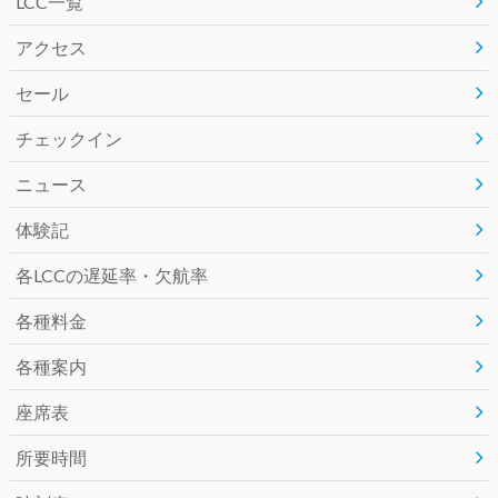
LCC一覧
e
t
e
アクセス
b
t
セール
o
e
チェックイン
o
r
ニュース
k
体験記
各LCCの遅延率・欠航率
各種料金
各種案内
座席表
所要時間