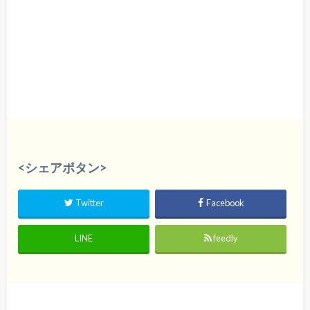
<シェアボタン>
Twitter
Facebook
LINE
feedly