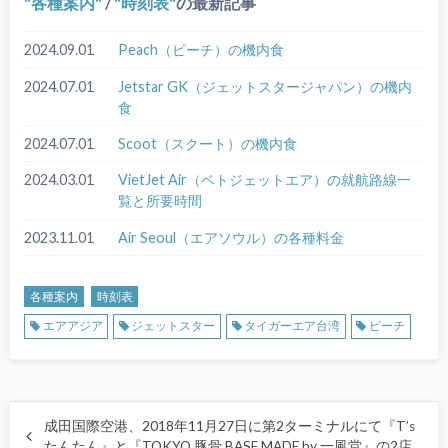
各種案内
/
時刻表
の最新記事
2024.09.01
Peach（ピーチ）の機内食
2024.07.01
Jetstar GK（ジェットスタージャパン）の機内
食
2024.07.01
Scoot（スクート）の機内食
2024.03.01
VietJet Air（ベトジェットエア）の就航路線一
覧と所要時間
2023.11.01
Air Seoul（エアソウル）の各種料金
各種案内
時刻表
エアアジア
ジェットスター
タイガーエア台湾
ピーチ
成田国際空港、2018年11月27日に第2ターミナルにて『T’s
たんたん』と『TOKYO 豚骨 BASE MADE by 一風堂』の2店