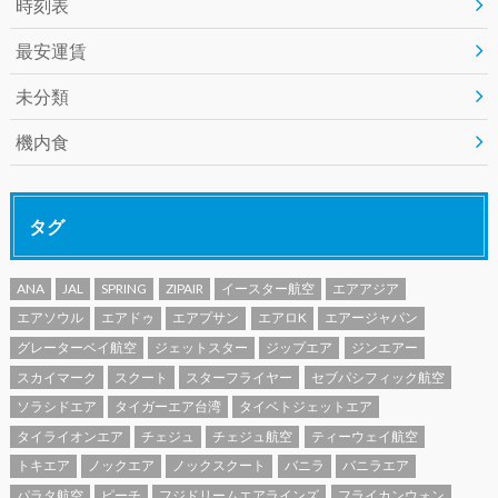
時刻表
最安運賃
未分類
機内食
タグ
ANA
JAL
SPRING
ZIPAIR
イースター航空
エアアジア
エアソウル
エアドゥ
エアプサン
エアロK
エアージャパン
グレーターベイ航空
ジェットスター
ジップエア
ジンエアー
スカイマーク
スクート
スターフライヤー
セブパシフィック航空
ソラシドエア
タイガーエア台湾
タイベトジェットエア
タイライオンエア
チェジュ
チェジュ航空
ティーウェイ航空
トキエア
ノックエア
ノックスクート
バニラ
バニラエア
パラタ航空
ピーチ
フジドリームエアラインズ
フライカンウォン