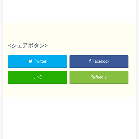
<シェアボタン>
Twitter
Facebook
LINE
feedly