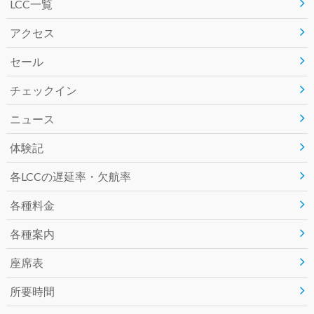
LCC一覧
e
t
e
アクセス
b
t
セール
o
e
チェックイン
o
r
ニュース
k
体験記
各LCCの遅延率・欠航率
各種料金
各種案内
座席表
所要時間