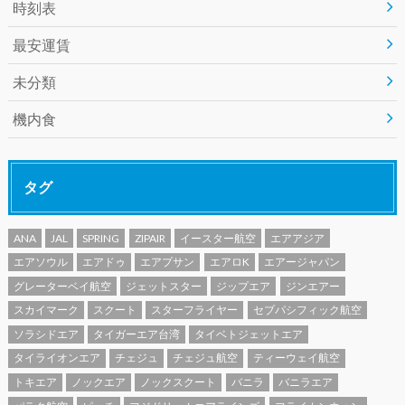
時刻表
最安運賃
未分類
機内食
タグ
ANA
JAL
SPRING
ZIPAIR
イースター航空
エアアジア
エアソウル
エアドゥ
エアプサン
エアロK
エアージャパン
グレーターベイ航空
ジェットスター
ジップエア
ジンエアー
スカイマーク
スクート
スターフライヤー
セブパシフィック航空
ソラシドエア
タイガーエア台湾
タイベトジェットエア
タイライオンエア
チェジュ
チェジュ航空
ティーウェイ航空
トキエア
ノックエア
ノックスクート
バニラ
バニラエア