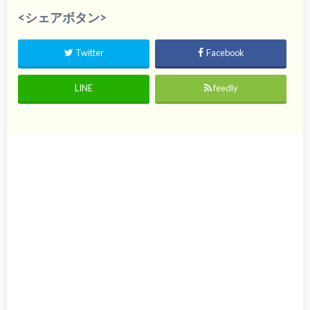
<シェアボタン>
Twitter
Facebook
LINE
feedly