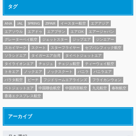
タグ
ANA
JAL
SPRING
ZIPAIR
イースター航空
エアアジア
エアソウル
エアドゥ
エアプサン
エアロK
エアージャパン
グレーターベイ航空
ジェットスター
ジップエア
ジンエアー
スカイマーク
スクート
スターフライヤー
セブパシフィック航空
ソラシドエア
タイガーエア台湾
タイベトジェットエア
タイライオンエア
チェジュ
チェジュ航空
ティーウェイ航空
トキエア
ノックエア
ノックスクート
バニラ
バニラエア
パラタ航空
ピーチ
フジドリームエアラインズ
フライカンウォン
ベトジェットエア
中国聯合航空
中国西部航空
九元航空
春秋航空
香港エクスプレス航空
アーカイブ