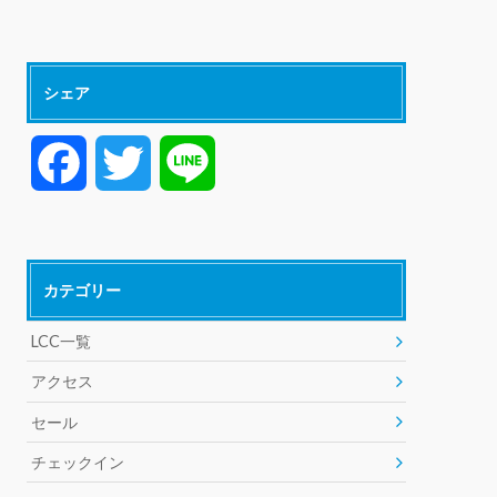
シェア
F
T
L
a
w
i
c
i
n
カテゴリー
e
t
e
LCC一覧
アクセス
b
t
セール
o
e
チェックイン
o
r