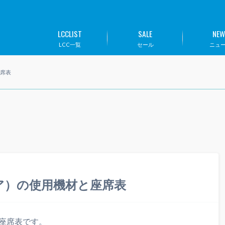
LCCLIST
SALE
NEW
LCC一覧
セール
ニュ
座席表
トエア）の使用機材と座席表
材と座席表です。