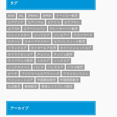
タグ
ANA
JAL
SPRING
ZIPAIR
イースター航空
エアアジア
エアソウル
エアドゥ
エアプサン
エアロK
エアージャパン
グレーターベイ航空
ジェットスター
ジップエア
ジンエアー
スカイマーク
スクート
スターフライヤー
セブパシフィック航空
ソラシドエア
タイガーエア台湾
タイベトジェットエア
タイライオンエア
チェジュ
チェジュ航空
ティーウェイ航空
トキエア
ノックエア
ノックスクート
バニラ
バニラエア
パラタ航空
ピーチ
フジドリームエアラインズ
フライカンウォン
ベトジェットエア
中国聯合航空
中国西部航空
九元航空
春秋航空
香港エクスプレス航空
アーカイブ