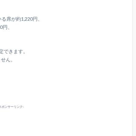
席が約1,220円、
0円、
定できます。
ません。
-スポンサーリンク-